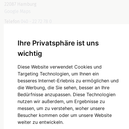
22087 Hamburg
Google Maps
Telefon
040 - 22 72 78 0
Fax 040 - 22 72 78 79
E-Mail
info@klinische-praxen.de
Ihre Privatsphäre ist uns
wichtig
PRAXIS
Diese Website verwendet Cookies und
Hansastraße
Targeting Technologien, um Ihnen ein
besseres Internet-Erlebnis zu ermöglichen und
Hansastraße 2-3
die Werbung, die Sie sehen, besser an Ihre
20149 Hamburg
Bedürfnisse anzupassen. Diese Technologien
Google Maps
nutzen wir außerdem, um Ergebnisse zu
messen, um zu verstehen, woher unsere
Telefon
040 - 22 72 78 0
Besucher kommen oder um unsere Website
Fax 040 - 22 72 78 78
weiter zu entwickeln.
E-Mail
info@klinische-praxen.de