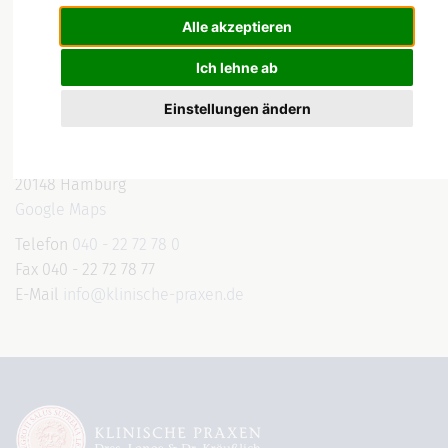
Alle akzeptieren
Ich lehne ab
PRAXIS
Mittelweg
Einstellungen ändern
Mittelweg 162
20148 Hamburg
Google Maps
Telefon
040 - 22 72 78 0
Fax 040 - 22 72 78 77
E-Mail
info@klinische-praxen.de