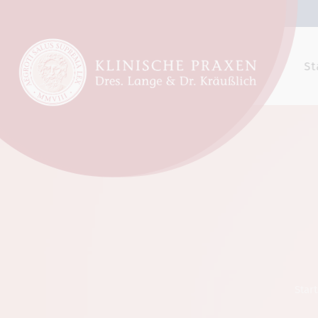
St
Start