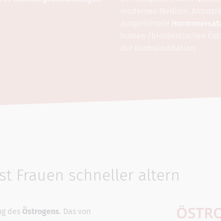
modernen Medizin. Anzustre
ausgerichtete
Hormonersatz
human-/bioidentischen Öst
der Kontraindikation.
t Frauen schneller altern
ng des
Östrogens
. Das von