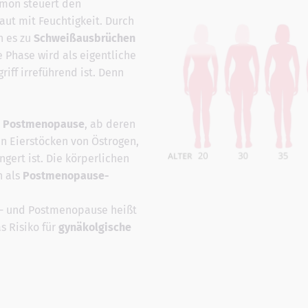
rmon steuert den
aut mit Feuchtigkeit. Durch
n es zu
Schweißausbrüchen
Phase wird als eigentliche
iff irreführend ist. Denn
e
Postmenopause
, ab deren
n Eierstöcken von Östrogen,
ngert ist. Die körperlichen
n als
Postmenopause-
ä- und Postmenopause heißt
as Risiko für
gynäkolgische