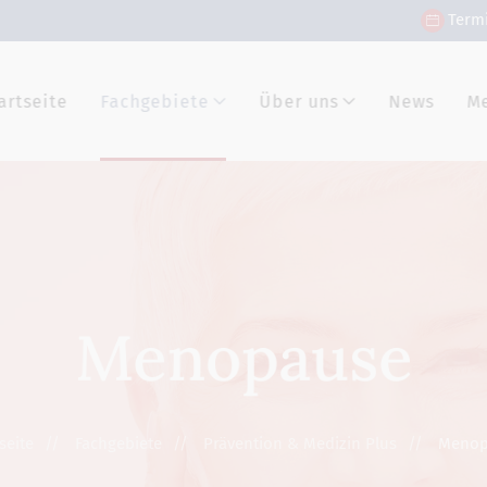
Term
artseite
Fachgebiete
Über uns
News
M
Menopause
seite
Fachgebiete
Prävention & Medizin Plus
Menop