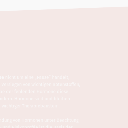
se
nicht um eine „Pause“ handelt,
 Versiegen von wichtigen Botenstoffen,
abe der fehlenden Hormone diese
hindern. Hormone sind und bleiben
n wichtiger Therapiebaustein.
wendung von Hormonen unter Beachtung
und Risikoprofile ist die Basis der