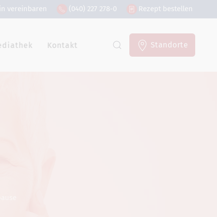
in vereinbaren
(040) 227 278-0
Rezept bestellen
Standorte
ediathek
Kontakt
ause