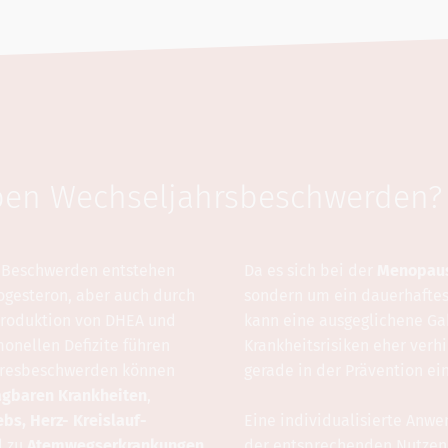
ben Wechseljahrsbeschwerden?
n Beschwerden entstehen
Da es sich bei der
Menopau
ogesteron, aber auch durch
sondern um ein dauerhaftes
produktion von DHEA und
kann eine ausgeglichene G
monellen Defizite führen
Krankheitsrisiken eher ver
ahresbeschwerden können
gerade in der Prävention ei
agbaren Krankheiten
,
bs, Herz- Kreislauf-
Eine individualisierte An
d zu
Atemwegserkrankungen
der entsprechenden Nutzen- 