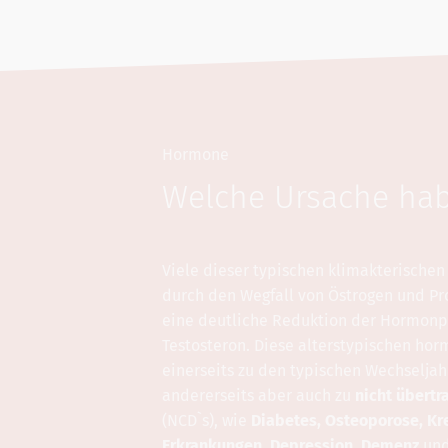
Hormone
Welche Ursache ha
Viele dieser typischen klimakterische
durch den Wegfall von Östrogen und Pr
eine deutliche Reduktion der Hormon
Testosteron. Diese alterstypischen hor
einerseits zu den typischen Wechselj
andererseits aber auch zu
nicht übertr
(NCD`s),
wie
Diabetes, Osteoporose, Kre
Erkrankungen, Depression, Demenz
un