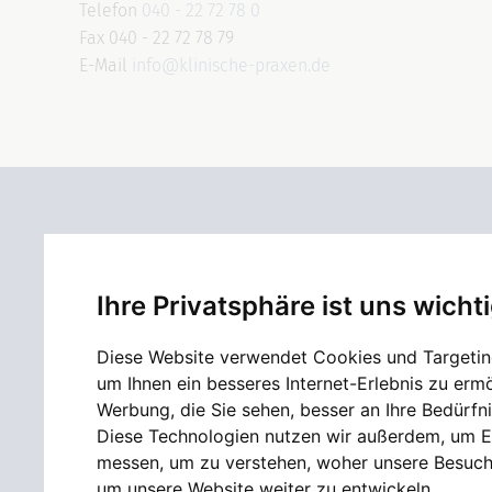
Telefon
040 - 22 72 78 0
Fax 040 - 22 72 78 79
E-Mail
info@klinische-praxen.de
Ihre Privatsphäre ist uns wicht
Diese Website verwendet Cookies und Targetin
Die Klinischen Praxen Dres. Lange & Dr. Kräußlich
um Ihnen ein besseres Internet-Erlebnis zu erm
sind ein modernes medizinisches
Werbung, die Sie sehen, besser an Ihre Bedürfn
Versorgungszentrum mit drei Standorten in
Diese Technologien nutzen wir außerdem, um E
Hamburg. Unsere MitarbeiterInnen der
messen, um zu verstehen, woher unsere Besu
Allgemeinmedizin, Inneren Medizin, Kardiologie,
um unsere Website weiter zu entwickeln.