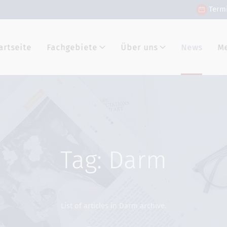
Term
artseite
Fachgebiete
Über uns
News
M
Tag: Darm
List of articles in Darm archive.