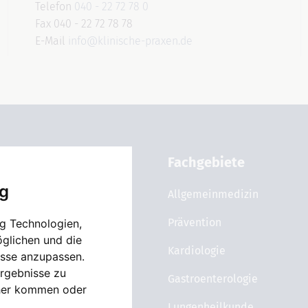
Telefon
040 - 22 72 78 0
Fax 040 - 22 72 78 78
E-Mail
info@klinische-praxen.de
Allgemein
Fachgebiete
ig
Über uns
Allgemeinmedizin
Karriere
Prävention
g Technologien,
öglichen und die
News
Kardiologie
isse anzupassen.
rgebnisse zu
Gastroenterologie
cher kommen oder
Lungenheilkunde