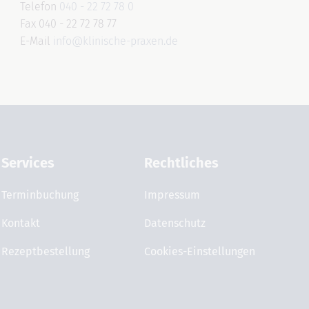
Telefon
040 - 22 72 78 0
Fax 040 - 22 72 78 77
E-Mail
info@klinische-praxen.de
Services
Rechtliches
Terminbuchung
Impressum
Kontakt
Datenschutz
Rezeptbestellung
Cookies-Einstellungen